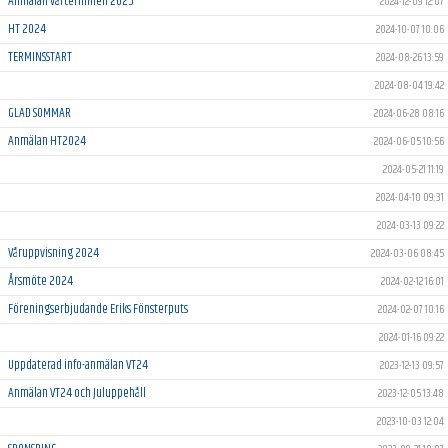
Anmälan vårterminen 2025
2024-12-09 12:07
HT 2024
2024-10-07 10:06
TERMINSSTART
2024-08-26 13:59
2024-08-04 19:42
GLAD SOMMAR
2024-06-28 08:16
Anmälan HT2024
2024-06-05 10:56
2024-05-21 11:19
2024-04-10 09:31
2024-03-13 09:22
Våruppvisning 2024
2024-03-06 08:45
Årsmöte 2024
2024-02-12 16:01
Föreningserbjudande Eriks Fönsterputs
2024-02-07 10:16
2024-01-16 09:22
Uppdaterad info-anmälan VT24
2023-12-13 09:57
Anmälan VT24 och Juluppehåll
2023-12-05 13:48
2023-10-03 12:04