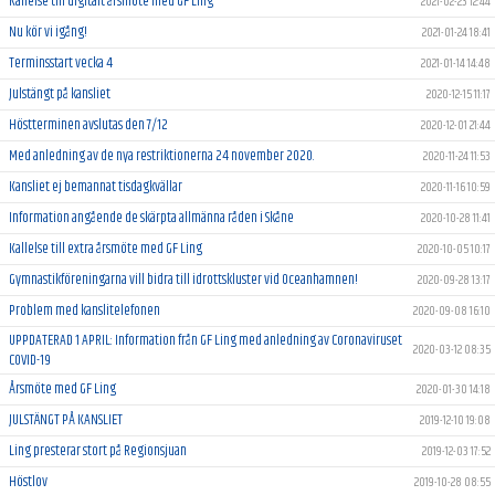
Kallelse till digitalt årsmöte med GF Ling
2021-02-23 12:44
Nu kör vi igång!
2021-01-24 18:41
Terminsstart vecka 4
2021-01-14 14:48
Julstängt på kansliet
2020-12-15 11:17
Höstterminen avslutas den 7/12
2020-12-01 21:44
Med anledning av de nya restriktionerna 24 november 2020.
2020-11-24 11:53
Kansliet ej bemannat tisdagkvällar
2020-11-16 10:59
Information angående de skärpta allmänna råden i Skåne
2020-10-28 11:41
Kallelse till extra årsmöte med GF Ling
2020-10-05 10:17
Gymnastikföreningarna vill bidra till idrottskluster vid Oceanhamnen!
2020-09-28 13:17
Problem med kanslitelefonen
2020-09-08 16:10
UPPDATERAD 1 APRIL: Information från GF Ling med anledning av Coronaviruset
2020-03-12 08:35
COVID-19
Årsmöte med GF Ling
2020-01-30 14:18
JULSTÄNGT PÅ KANSLIET
2019-12-10 19:08
Ling presterar stort på Regionsjuan
2019-12-03 17:52
Höstlov
2019-10-28 08:55