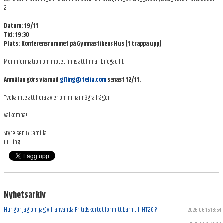
2.
ARKIV
Datum: 19/11
Tid: 19:30
Plats: Konferensrummet på Gymnastikens Hus (1 trappa upp)
Mer information om mötet finns att finna i bifogad fil.
Anmälan görs via mail
gfling@telia.com
senast 12/11.
Tveka inte att höra av er om ni har några frågor.
Välkomna!
Styrelsen & Camilla
GF Ling
Nyhetsarkiv
Hur gör jag om jag vill använda Fritidskortet för mitt barn till HT26 ?
2026-06-16 18:54