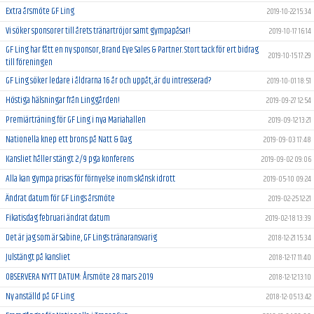
Extra årsmöte GF Ling
2019-10-22 15:34
Vi söker sponsorer till årets tränartröjor samt gympapåsar!
2019-10-17 16:14
GF Ling har fått en ny sponsor, Brand Eye Sales & Partner. Stort tack för ert bidrag
2019-10-15 17:29
till föreningen
GF Ling söker ledare i åldrarna 16 år och uppåt, är du intresserad?
2019-10-01 18:51
Höstiga hälsningar från Linggården!
2019-09-27 12:54
Premiärträning för GF Ling i nya Mariahallen
2019-09-12 13:21
Nationella knep ett brons på Natt & Dag
2019-09-03 17:48
Kansliet håller stängt 2/9 pga konferens
2019-09-02 09:06
Alla kan gympa prisas för förnyelse inom skånsk idrott
2019-05-10 09:24
Ändrat datum för GF Lings årsmöte
2019-02-25 12:21
Fikatisdag februari ändrat datum
2019-02-18 13:39
Det är jag som är Sabine, GF Lings tränaransvarig
2018-12-21 15:34
Julstängt på kansliet
2018-12-17 11:40
OBSERVERA NYTT DATUM: Årsmöte 28 mars 2019
2018-12-12 13:10
Ny anställd på GF Ling
2018-12-05 13:42