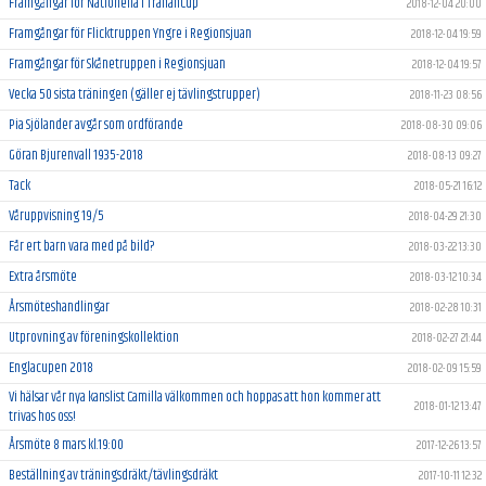
Framgångar för Nationella i TrananCup
2018-12-04 20:00
Framgångar för Flicktruppen Yngre i Regionsjuan
2018-12-04 19:59
Framgångar för Skånetruppen i Regionsjuan
2018-12-04 19:57
Vecka 50 sista träningen (gäller ej tävlingstrupper)
2018-11-23 08:56
Pia Sjölander avgår som ordförande
2018-08-30 09:06
Göran Bjurenvall 1935-2018
2018-08-13 09:27
Tack
2018-05-21 16:12
Våruppvisning 19/5
2018-04-29 21:30
Får ert barn vara med på bild?
2018-03-22 13:30
Extra årsmöte
2018-03-12 10:34
Årsmöteshandlingar
2018-02-28 10:31
Utprovning av föreningskollektion
2018-02-27 21:44
Englacupen 2018
2018-02-09 15:59
Vi hälsar vår nya kanslist Camilla välkommen och hoppas att hon kommer att
2018-01-12 13:47
trivas hos oss!
Årsmöte 8 mars kl.19:00
2017-12-26 13:57
Beställning av träningsdräkt/tävlingsdräkt
2017-10-11 12:32