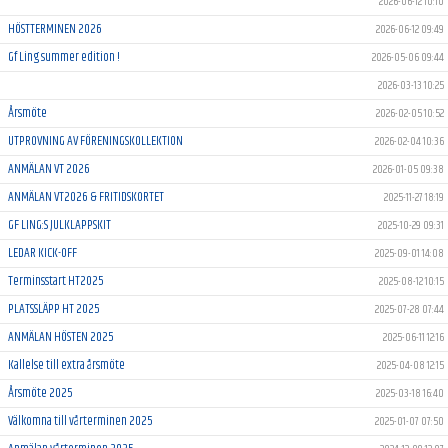
2026-06-12 10:10
HÖSTTERMINEN 2026
2026-06-12 09:49
Gf Ling summer edition !
2026-05-06 09:44
2026-03-13 10:25
Årsmöte
2026-02-05 10:52
UTPROVNING AV FÖRENINGSKOLLEKTION
2026-02-04 10:36
ANMÄLAN VT 2026
2026-01-05 09:38
ANMÄLAN VT2026 & FRITIDSKORTET
2025-11-27 18:19
GF LING:S JULKLAPPSKIT
2025-10-29 09:31
LEDAR KICK-OFF
2025-09-01 14:08
Terminsstart HT2025
2025-08-12 10:15
PLATSSLÄPP HT 2025
2025-07-28 07:44
ANMÄLAN HÖSTEN 2025
2025-06-11 12:16
Kallelse till extra årsmöte
2025-04-08 12:15
Årsmöte 2025
2025-03-18 16:40
Välkomna till vårterminen 2025
2025-01-07 07:50