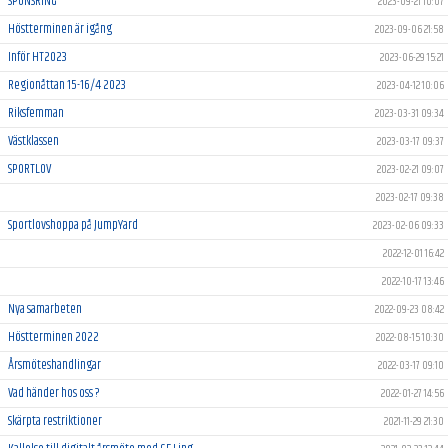
SPONSRING
2023-09-21 10:07
Höstterminen är igång
2023-09-06 21:58
Inför HT2023
2023-06-29 15:21
Regionåttan 15-16/4 2023
2023-04-12 10:06
Riksfemman
2023-03-31 09:34
Västklassen
2023-03-17 09:37
SPORTLOV
2023-02-21 09:07
2023-02-17 09:38
Sportlovshoppa på JumpYard
2023-02-06 09:33
2022-12-01 16:42
2022-10-17 13:46
Nya samarbeten
2022-09-23 08:42
Höstterminen 2022
2022-08-15 10:30
Årsmöteshandlingar
2022-03-17 09:10
Vad händer hos oss ?
2022-01-27 14:56
Skärpta restriktioner
2021-11-29 21:30