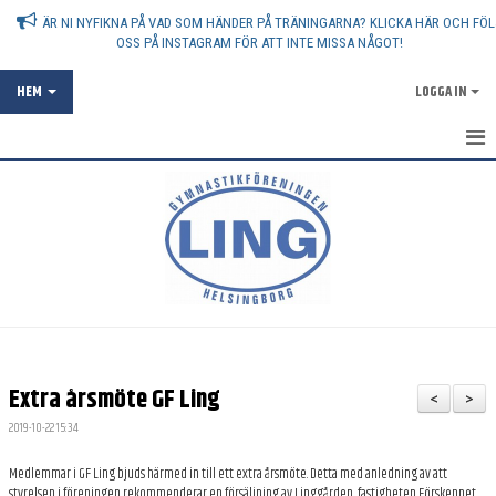
ÄR NI NYFIKNA PÅ VAD SOM HÄNDER PÅ TRÄNINGARNA? KLICKA HÄR OCH FÖL
OSS PÅ INSTAGRAM FÖR ATT INTE MISSA NÅGOT!
HEM
LOGGA IN
AKTUELLT
OM FÖRENINGEN
ATT VARA GYMNASTIKFÖRÄLDER
ANMÄLAN
FÖRENINGSKOLLEKTION
Extra årsmöte GF Ling
<
>
SPONSRING
2019-10-22 15:34
VANLIGA FRÅGOR - FAQ
Medlemmar i GF Ling bjuds härmed in till ett extra årsmöte. Detta med anledning av att
styrelsen i föreningen rekommenderar en försäljning av Linggården, fastigheten Förskeppet