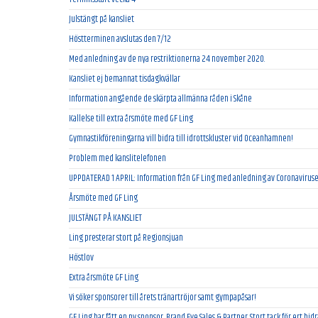
Julstängt på kansliet
Höstterminen avslutas den 7/12
Med anledning av de nya restriktionerna 24 november 2020.
Kansliet ej bemannat tisdagkvällar
Information angående de skärpta allmänna råden i Skåne
Kallelse till extra årsmöte med GF Ling
Gymnastikföreningarna vill bidra till idrottskluster vid Oceanhamnen!
Problem med kanslitelefonen
UPPDATERAD 1 APRIL: Information från GF Ling med anledning av Coronaviruse
Årsmöte med GF Ling
JULSTÄNGT PÅ KANSLIET
Ling presterar stort på Regionsjuan
Höstlov
Extra årsmöte GF Ling
Vi söker sponsorer till årets tränartröjor samt gympapåsar!
GF Ling har fått en ny sponsor, Brand Eye Sales & Partner. Stort tack för ert bid