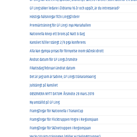
GF Ling söker ledare i åldrarna 16 år och uppåt, är du intresserad?
Höstiga hälsningar från Linggården!
Premiärträning för GF Ling i nya Mariahallen
Nationella knep ett brons på Natt & Dag
Kansliet håller stängt 2/9 pga konferens
Alla kan gympa prisas för förnyelse inom skånsk idrott
Ändrat datum för GF Lings årsmöte
Fikatisdag februari ändrat datum
Det är jag som är Sabine, GF Lings tränaransvarig
Julstängt på kansliet
OBSERVERA NYTT DATUM: Årsmöte 28 mars 2019
Ny anställd på GF Ling
Framgångar för Nationella i TrananCup
Framgångar för Flicktruppen Yngre i Regionsjuan
Framgångar för Skånetruppen i Regionsjuan
Vecka 50 sista träningen (gäller ej tävlingstrupper)