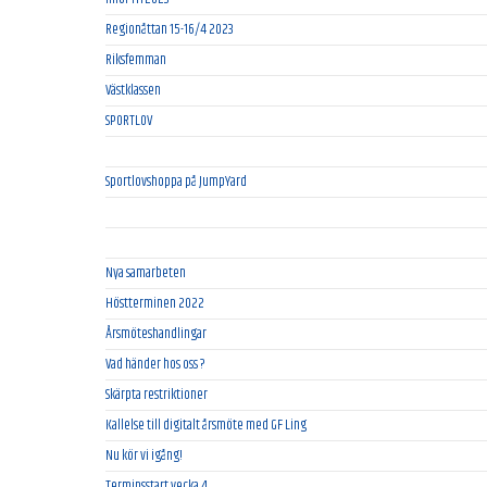
Regionåttan 15-16/4 2023
Riksfemman
Västklassen
SPORTLOV
Sportlovshoppa på JumpYard
Nya samarbeten
Höstterminen 2022
Årsmöteshandlingar
Vad händer hos oss ?
Skärpta restriktioner
Kallelse till digitalt årsmöte med GF Ling
Nu kör vi igång!
Terminsstart vecka 4