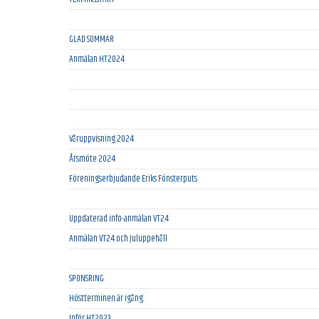
GLAD SOMMAR
Anmälan HT2024
Våruppvisning 2024
Årsmöte 2024
Föreningserbjudande Eriks Fönsterputs
Uppdaterad info-anmälan VT24
Anmälan VT24 och Juluppehåll
SPONSRING
Höstterminen är igång
Inför HT2023