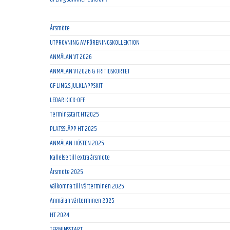
Årsmöte
UTPROVNING AV FÖRENINGSKOLLEKTION
ANMÄLAN VT 2026
ANMÄLAN VT2026 & FRITIDSKORTET
GF LING:S JULKLAPPSKIT
LEDAR KICK-OFF
Terminsstart HT2025
PLATSSLÄPP HT 2025
ANMÄLAN HÖSTEN 2025
Kallelse till extra årsmöte
Årsmöte 2025
Välkomna till vårterminen 2025
Anmälan vårterminen 2025
HT 2024
TERMINSSTART