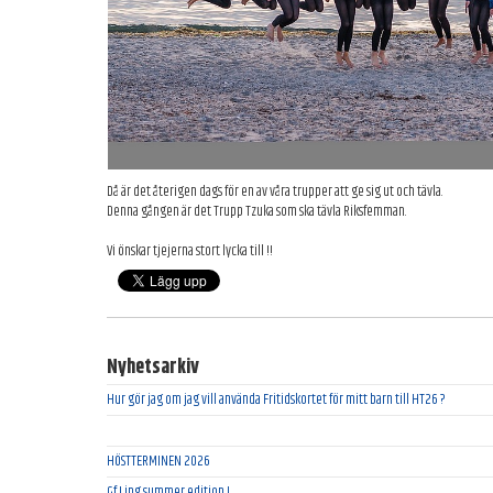
Då är det återigen dags för en av våra trupper att ge sig ut och tävla.
Denna gången är det Trupp Tzuka som ska tävla Riksfemman.
Vi önskar tjejerna stort lycka till !!
Nyhetsarkiv
Hur gör jag om jag vill använda Fritidskortet för mitt barn till HT26 ?
HÖSTTERMINEN 2026
Gf Ling summer edition !