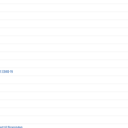
t COVID-19
rag till föreningen