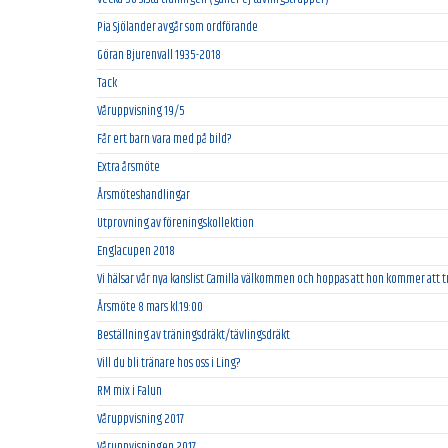
Pia Sjölander avgår som ordförande
Göran Bjurenvall 1935-2018
Tack
Våruppvisning 19/5
Får ert barn vara med på bild?
Extra årsmöte
Årsmöteshandlingar
Utprovning av föreningskollektion
Englacupen 2018
Vi hälsar vår nya kanslist Camilla välkommen och hoppas att hon kommer att tr
Årsmöte 8 mars kl.19:00
Beställning av träningsdräkt/tävlingsdräkt
Vill du bli tränare hos oss i Ling?
RM mix i Falun
Våruppvisning 2017
Våruppvisningen 2017