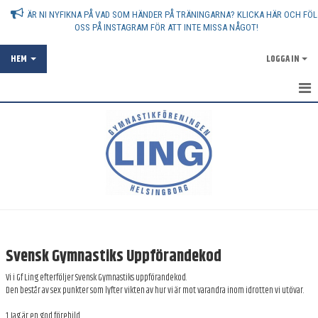
ÄR NI NYFIKNA PÅ VAD SOM HÄNDER PÅ TRÄNINGARNA? KLICKA HÄR OCH FÖL
OSS PÅ INSTAGRAM FÖR ATT INTE MISSA NÅGOT!
HEM
LOGGA IN
AKTUELLT
OM FÖRENINGEN
STYRELSEN
POLICY
MERITER
Svensk Gymnastiks Uppförandekod
DOKUMENT
Vi i Gf Ling efterföljer Svensk Gymnastiks uppförandekod.
Den består av sex punkter som lyfter vikten av hur vi är mot varandra inom idrotten vi utövar.
ATT VARA GYMNASTIKFÖRÄLDER
1. Jag är en god förebild