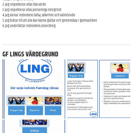
2. Jag respekterar allas lika värde
ANMÄLAN
3. Jag respekterar allas personliga integritet
4. Jag värnar individens hälsa, säkerhet och välmående
FÖRENINGSKOLLEKTION
5. Jag bidrar till att alla kan känna glädje och gemenskap i gymnastiken
6. Jag underlättar individens utveckling
SPONSRING
VANLIGA FRÅGOR - FAQ
GF LINGS VÄRDEGRUND
ARKIV