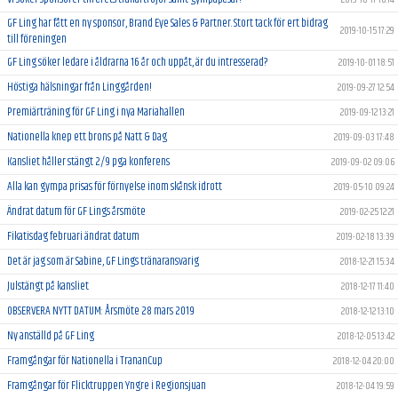
GF Ling har fått en ny sponsor, Brand Eye Sales & Partner. Stort tack för ert bidrag
2019-10-15 17:29
till föreningen
GF Ling söker ledare i åldrarna 16 år och uppåt, är du intresserad?
2019-10-01 18:51
Höstiga hälsningar från Linggården!
2019-09-27 12:54
Premiärträning för GF Ling i nya Mariahallen
2019-09-12 13:21
Nationella knep ett brons på Natt & Dag
2019-09-03 17:48
Kansliet håller stängt 2/9 pga konferens
2019-09-02 09:06
Alla kan gympa prisas för förnyelse inom skånsk idrott
2019-05-10 09:24
Ändrat datum för GF Lings årsmöte
2019-02-25 12:21
Fikatisdag februari ändrat datum
2019-02-18 13:39
Det är jag som är Sabine, GF Lings tränaransvarig
2018-12-21 15:34
Julstängt på kansliet
2018-12-17 11:40
OBSERVERA NYTT DATUM: Årsmöte 28 mars 2019
2018-12-12 13:10
Ny anställd på GF Ling
2018-12-05 13:42
Framgångar för Nationella i TrananCup
2018-12-04 20:00
Framgångar för Flicktruppen Yngre i Regionsjuan
2018-12-04 19:59