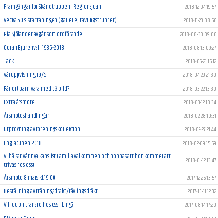
Framgångar för Skånetruppen i Regionsjuan
2018-12-04 19:57
Vecka 50 sista träningen (gäller ej tävlingstrupper)
2018-11-23 08:56
Pia Sjölander avgår som ordförande
2018-08-30 09:06
Göran Bjurenvall 1935-2018
2018-08-13 09:27
Tack
2018-05-21 16:12
Våruppvisning 19/5
2018-04-29 21:30
Får ert barn vara med på bild?
2018-03-22 13:30
Extra årsmöte
2018-03-12 10:34
Årsmöteshandlingar
2018-02-28 10:31
Utprovning av föreningskollektion
2018-02-27 21:44
Englacupen 2018
2018-02-09 15:59
Vi hälsar vår nya kanslist Camilla välkommen och hoppas att hon kommer att
2018-01-12 13:47
trivas hos oss!
Årsmöte 8 mars kl.19:00
2017-12-26 13:57
Beställning av träningsdräkt/tävlingsdräkt
2017-10-11 12:32
Vill du bli tränare hos oss i Ling?
2017-08-14 17:20