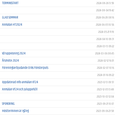
TERMINSSTART
2024-08-26 13:59
2024-08-04 19:42
GLAD SOMMAR
2024-06-28 08:16
Anmälan HT2024
2024-06-05 10:56
2024-05-21 11:19
2024-04-10 09:31
2024-03-13 09:22
Våruppvisning 2024
2024-03-06 08:45
Årsmöte 2024
2024-02-12 16:01
Föreningserbjudande Eriks Fönsterputs
2024-02-07 10:16
2024-01-16 09:22
Uppdaterad info-anmälan VT24
2023-12-13 09:57
Anmälan VT24 och Juluppehåll
2023-12-05 13:48
2023-10-03 12:04
SPONSRING
2023-09-21 10:07
Höstterminen är igång
2023-09-06 21:58