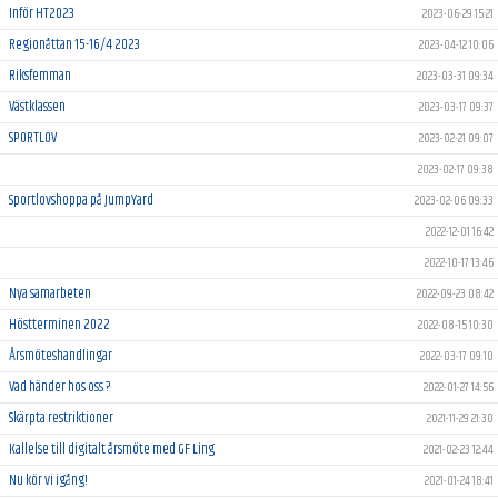
Inför HT2023
2023-06-29 15:21
Regionåttan 15-16/4 2023
2023-04-12 10:06
Riksfemman
2023-03-31 09:34
Västklassen
2023-03-17 09:37
SPORTLOV
2023-02-21 09:07
2023-02-17 09:38
Sportlovshoppa på JumpYard
2023-02-06 09:33
2022-12-01 16:42
2022-10-17 13:46
Nya samarbeten
2022-09-23 08:42
Höstterminen 2022
2022-08-15 10:30
Årsmöteshandlingar
2022-03-17 09:10
Vad händer hos oss ?
2022-01-27 14:56
Skärpta restriktioner
2021-11-29 21:30
Kallelse till digitalt årsmöte med GF Ling
2021-02-23 12:44
Nu kör vi igång!
2021-01-24 18:41