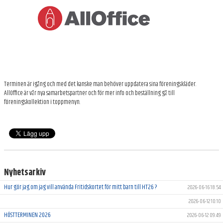
ARKIV
Terminen är igång och med det kanske man behöver uppdatera sina föreningskläder.
AllOffice är vår nya samarbetspartner och för mer info och beställning gå till
föreningskollektion i toppmenyn.
Nyhetsarkiv
Hur gör jag om jag vill använda Fritidskortet för mitt barn till HT26 ?
2026-06-16 18:54
2026-06-12 10:10
HÖSTTERMINEN 2026
2026-06-12 09:49