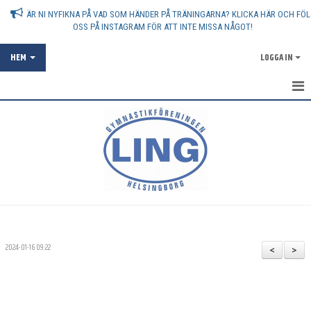
ÄR NI NYFIKNA PÅ VAD SOM HÄNDER PÅ TRÄNINGARNA? KLICKA HÄR OCH FÖL
OSS PÅ INSTAGRAM FÖR ATT INTE MISSA NÅGOT!
HEM
LOGGA IN
AKTUELLT
OM FÖRENINGEN
ATT VARA GYMNASTIKFÖRÄLDER
ANMÄLAN
FÖRENINGSKOLLEKTION
2024-01-16 09:22
<
>
SPONSRING
VANLIGA FRÅGOR - FAQ