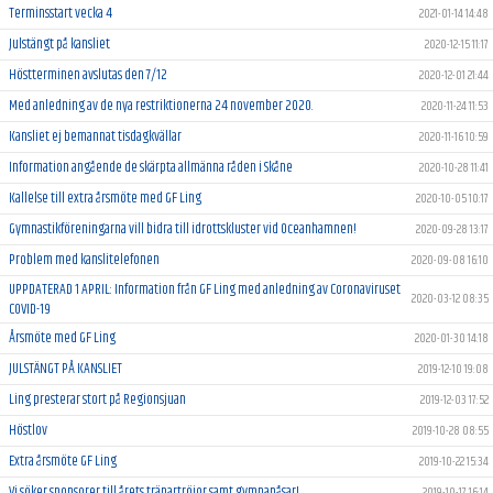
Terminsstart vecka 4
2021-01-14 14:48
Julstängt på kansliet
2020-12-15 11:17
Höstterminen avslutas den 7/12
2020-12-01 21:44
Med anledning av de nya restriktionerna 24 november 2020.
2020-11-24 11:53
Kansliet ej bemannat tisdagkvällar
2020-11-16 10:59
Information angående de skärpta allmänna råden i Skåne
2020-10-28 11:41
Kallelse till extra årsmöte med GF Ling
2020-10-05 10:17
Gymnastikföreningarna vill bidra till idrottskluster vid Oceanhamnen!
2020-09-28 13:17
Problem med kanslitelefonen
2020-09-08 16:10
UPPDATERAD 1 APRIL: Information från GF Ling med anledning av Coronaviruset
2020-03-12 08:35
COVID-19
Årsmöte med GF Ling
2020-01-30 14:18
JULSTÄNGT PÅ KANSLIET
2019-12-10 19:08
Ling presterar stort på Regionsjuan
2019-12-03 17:52
Höstlov
2019-10-28 08:55
Extra årsmöte GF Ling
2019-10-22 15:34
Vi söker sponsorer till årets tränartröjor samt gympapåsar!
2019-10-17 16:14