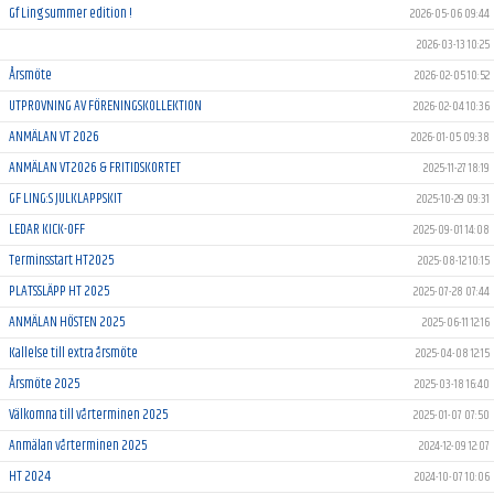
Gf Ling summer edition !
2026-05-06 09:44
2026-03-13 10:25
Årsmöte
2026-02-05 10:52
UTPROVNING AV FÖRENINGSKOLLEKTION
2026-02-04 10:36
ANMÄLAN VT 2026
2026-01-05 09:38
ANMÄLAN VT2026 & FRITIDSKORTET
2025-11-27 18:19
GF LING:S JULKLAPPSKIT
2025-10-29 09:31
LEDAR KICK-OFF
2025-09-01 14:08
Terminsstart HT2025
2025-08-12 10:15
PLATSSLÄPP HT 2025
2025-07-28 07:44
ANMÄLAN HÖSTEN 2025
2025-06-11 12:16
Kallelse till extra årsmöte
2025-04-08 12:15
Årsmöte 2025
2025-03-18 16:40
Välkomna till vårterminen 2025
2025-01-07 07:50
Anmälan vårterminen 2025
2024-12-09 12:07
HT 2024
2024-10-07 10:06