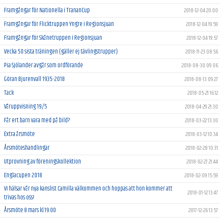
Framgångar för Nationella i TrananCup
2018-12-04 20:00
Framgångar för Flicktruppen Yngre i Regionsjuan
2018-12-04 19:59
Framgångar för Skånetruppen i Regionsjuan
2018-12-04 19:57
Vecka 50 sista träningen (gäller ej tävlingstrupper)
2018-11-23 08:56
Pia Sjölander avgår som ordförande
2018-08-30 09:06
Göran Bjurenvall 1935-2018
2018-08-13 09:27
Tack
2018-05-21 16:12
Våruppvisning 19/5
2018-04-29 21:30
Får ert barn vara med på bild?
2018-03-22 13:30
Extra årsmöte
2018-03-12 10:34
Årsmöteshandlingar
2018-02-28 10:31
Utprovning av föreningskollektion
2018-02-27 21:44
Englacupen 2018
2018-02-09 15:59
Vi hälsar vår nya kanslist Camilla välkommen och hoppas att hon kommer att
2018-01-12 13:47
trivas hos oss!
Årsmöte 8 mars kl.19:00
2017-12-26 13:57