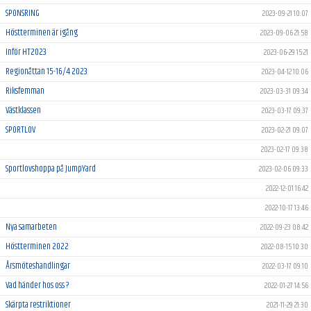
SPONSRING
2023-09-21 10:07
Höstterminen är igång
2023-09-06 21:58
Inför HT2023
2023-06-29 15:21
Regionåttan 15-16/4 2023
2023-04-12 10:06
Riksfemman
2023-03-31 09:34
Västklassen
2023-03-17 09:37
SPORTLOV
2023-02-21 09:07
2023-02-17 09:38
Sportlovshoppa på JumpYard
2023-02-06 09:33
2022-12-01 16:42
2022-10-17 13:46
Nya samarbeten
2022-09-23 08:42
Höstterminen 2022
2022-08-15 10:30
Årsmöteshandlingar
2022-03-17 09:10
Vad händer hos oss ?
2022-01-27 14:56
Skärpta restriktioner
2021-11-29 21:30