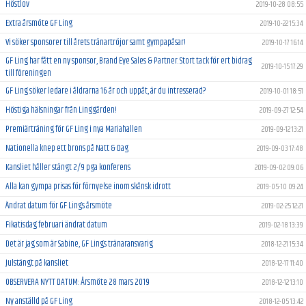
Höstlov
2019-10-28 08:55
Extra årsmöte GF Ling
2019-10-22 15:34
Vi söker sponsorer till årets tränartröjor samt gympapåsar!
2019-10-17 16:14
GF Ling har fått en ny sponsor, Brand Eye Sales & Partner. Stort tack för ert bidrag
2019-10-15 17:29
till föreningen
GF Ling söker ledare i åldrarna 16 år och uppåt, är du intresserad?
2019-10-01 18:51
Höstiga hälsningar från Linggården!
2019-09-27 12:54
Premiärträning för GF Ling i nya Mariahallen
2019-09-12 13:21
Nationella knep ett brons på Natt & Dag
2019-09-03 17:48
Kansliet håller stängt 2/9 pga konferens
2019-09-02 09:06
Alla kan gympa prisas för förnyelse inom skånsk idrott
2019-05-10 09:24
Ändrat datum för GF Lings årsmöte
2019-02-25 12:21
Fikatisdag februari ändrat datum
2019-02-18 13:39
Det är jag som är Sabine, GF Lings tränaransvarig
2018-12-21 15:34
Julstängt på kansliet
2018-12-17 11:40
OBSERVERA NYTT DATUM: Årsmöte 28 mars 2019
2018-12-12 13:10
Ny anställd på GF Ling
2018-12-05 13:42