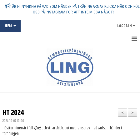
ÄR NI NYFIKNA PÅ VAD SOM HÄNDER PÅ TRÄNINGARNA? KLICKA HÄR OCH FÖL
OSS PÅ INSTAGRAM FÖR ATT INTE MISSA NÅGOT!
HEM
LOGGA IN
AKTUELLT
OM FÖRENINGEN
ATT VARA GYMNASTIKFÖRÄLDER
ANMÄLAN
FÖRENINGSKOLLEKTION
HT 2024
<
>
SPONSRING
2024-10-07 10:06
Höstterminen är i full gång och vi har skickat ut medlemsbrev med vad som händer i
VANLIGA FRÅGOR - FAQ
föreningen.