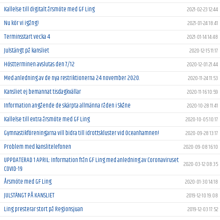
Kallelse till digitalt årsmöte med GF Ling
2021-02-23 12:44
Nu kör vi igång!
2021-01-24 18:41
Terminsstart vecka 4
2021-01-14 14:48
Julstängt på kansliet
2020-12-15 11:17
Höstterminen avslutas den 7/12
2020-12-01 21:44
Med anledning av de nya restriktionerna 24 november 2020.
2020-11-24 11:53
Kansliet ej bemannat tisdagkvällar
2020-11-16 10:59
Information angående de skärpta allmänna råden i Skåne
2020-10-28 11:41
Kallelse till extra årsmöte med GF Ling
2020-10-05 10:17
Gymnastikföreningarna vill bidra till idrottskluster vid Oceanhamnen!
2020-09-28 13:17
Problem med kanslitelefonen
2020-09-08 16:10
UPPDATERAD 1 APRIL: Information från GF Ling med anledning av Coronaviruset
2020-03-12 08:35
COVID-19
Årsmöte med GF Ling
2020-01-30 14:18
JULSTÄNGT PÅ KANSLIET
2019-12-10 19:08
Ling presterar stort på Regionsjuan
2019-12-03 17:52