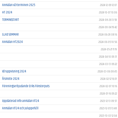
Anmälan vårterminen 2025
2024-12-09 12:07
HT 2024
2024-10-07 10:06
TERMINSSTART
2024-08-26 13:59
2024-08-04 19:42
GLAD SOMMAR
2024-06-28 08:16
Anmälan HT2024
2024-06-05 10:56
2024-05-21 11:19
2024-04-10 09:31
2024-03-13 09:22
Våruppvisning 2024
2024-03-06 08:45
Årsmöte 2024
2024-02-12 16:01
Föreningserbjudande Eriks Fönsterputs
2024-02-07 10:16
2024-01-16 09:22
Uppdaterad info-anmälan VT24
2023-12-13 09:57
Anmälan VT24 och Juluppehåll
2023-12-05 13:48
2023-10-03 12:04