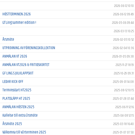
2026-06-12 10:10
HÖSTTERMINEN 2026
2026-06-12 09:49
Gf Ling summer edition !
2026-05-06 09:44
2026-03-13 10:25
Årsmöte
2026-02-05 10:52
UTPROVNING AV FÖRENINGSKOLLEKTION
2026-02-04 10:36
ANMÄLAN VT 2026
2026-01-05 09:38
ANMÄLAN VT2026 & FRITIDSKORTET
2025-11-27 18:19
GF LING:S JULKLAPPSKIT
2025-10-29 09:31
LEDAR KICK-OFF
2025-09-01 14:08
Terminsstart HT2025
2025-08-12 10:15
PLATSSLÄPP HT 2025
2025-07-28 07:44
ANMÄLAN HÖSTEN 2025
2025-06-11 12:16
Kallelse till extra årsmöte
2025-04-08 12:15
Årsmöte 2025
2025-03-18 16:40
Välkomna till vårterminen 2025
2025-01-07 07:50