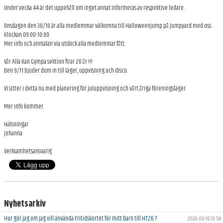
Under vecka 44 är det uppehåll om inget annat informeras av respektive ledare.
ARKIV
Onsdagen den 30/10 är alla medlemmar välkomna till Halloweenjump på Jumpyard med oss.
Klockan 09:00-10:00.
Mer info och anmälan via utskick alla medlemmar fått.
Vår Alla Kan Gympa sektion firar 20 år !!!
Den 9/11 bjuder dom in till läger, uppvisning och disco.
Vi sitter i detta nu med planering för juluppvisning och vårt åriga föreningsläger.
Mer info kommer.
Hälsningar
Johanna
Verksamhetsansvarig
Nyhetsarkiv
Hur gör jag om jag vill använda Fritidskortet för mitt barn till HT26 ?
2026-06-16 18:54