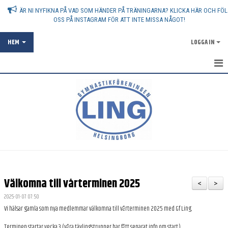
ÄR NI NYFIKNA PÅ VAD SOM HÄNDER PÅ TRÄNINGARNA? KLICKA HÄR OCH FÖL
OSS PÅ INSTAGRAM FÖR ATT INTE MISSA NÅGOT!
HEM
LOGGA IN
AKTUELLT
OM FÖRENINGEN
ATT VARA GYMNASTIKFÖRÄLDER
ANMÄLAN
FÖRENINGSKOLLEKTION
Välkomna till vårterminen 2025
<
>
SPONSRING
2025-01-07 07:50
Vi hälsar gamla som nya medlemmar välkomna till vårterminen 2025 med Gf Ling.
VANLIGA FRÅGOR - FAQ
Terminen startar vecka 3 (våra tävlingstrupper har fått separat info om start.)