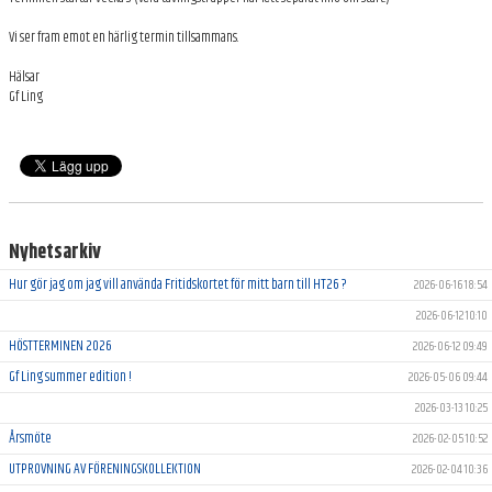
ARKIV
Vi ser fram emot en härlig termin tillsammans.
Hälsar
Gf Ling
Nyhetsarkiv
Hur gör jag om jag vill använda Fritidskortet för mitt barn till HT26 ?
2026-06-16 18:54
2026-06-12 10:10
HÖSTTERMINEN 2026
2026-06-12 09:49
Gf Ling summer edition !
2026-05-06 09:44
2026-03-13 10:25
Årsmöte
2026-02-05 10:52
UTPROVNING AV FÖRENINGSKOLLEKTION
2026-02-04 10:36