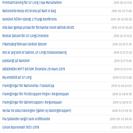
Premiärträning för GF Ling i nya Mariahallen
2019-09-12 13:21
Nationella knep ett brons på Natt & Dag
2019-09-03 17:48
Kansliet håller stängt 2/9 pga konferens
2019-09-02 09:06
Alla kan gympa prisas för förnyelse inom skånsk idrott
2019-05-10 09:24
Ändrat datum för GF Lings årsmöte
2019-02-25 12:21
Fikatisdag februari ändrat datum
2019-02-18 13:39
Det är jag som är Sabine, GF Lings tränaransvarig
2018-12-21 15:34
Julstängt på kansliet
2018-12-17 11:40
OBSERVERA NYTT DATUM: Årsmöte 28 mars 2019
2018-12-12 13:10
Ny anställd på GF Ling
2018-12-05 13:42
Framgångar för Nationella i TrananCup
2018-12-04 20:00
Framgångar för Flicktruppen Yngre i Regionsjuan
2018-12-04 19:59
Framgångar för Skånetruppen i Regionsjuan
2018-12-04 19:57
Vecka 50 sista träningen (gäller ej tävlingstrupper)
2018-11-23 08:56
Pia Sjölander avgår som ordförande
2018-08-30 09:06
Göran Bjurenvall 1935-2018
2018-08-13 09:27