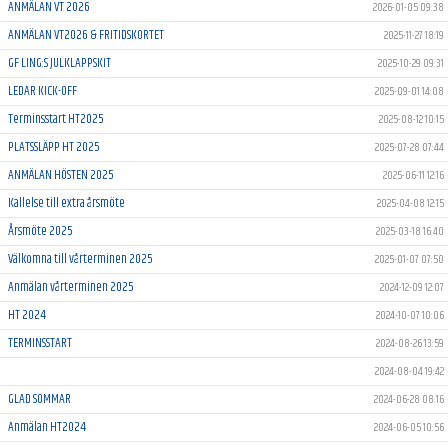
ANMÄLAN VT 2026
2026-01-05 09:38
ANMÄLAN VT2026 & FRITIDSKORTET
2025-11-27 18:19
GF LING:S JULKLAPPSKIT
2025-10-29 09:31
LEDAR KICK-OFF
2025-09-01 14:08
Terminsstart HT2025
2025-08-12 10:15
PLATSSLÄPP HT 2025
2025-07-28 07:44
ANMÄLAN HÖSTEN 2025
2025-06-11 12:16
Kallelse till extra årsmöte
2025-04-08 12:15
Årsmöte 2025
2025-03-18 16:40
Välkomna till vårterminen 2025
2025-01-07 07:50
Anmälan vårterminen 2025
2024-12-09 12:07
HT 2024
2024-10-07 10:06
TERMINSSTART
2024-08-26 13:59
2024-08-04 19:42
GLAD SOMMAR
2024-06-28 08:16
Anmälan HT2024
2024-06-05 10:56