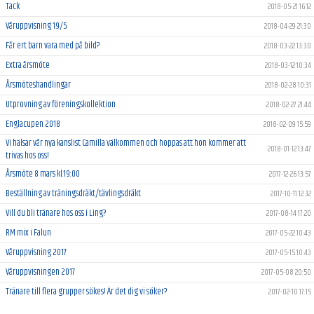
Tack
2018-05-21 16:12
Våruppvisning 19/5
2018-04-29 21:30
Får ert barn vara med på bild?
2018-03-22 13:30
Extra årsmöte
2018-03-12 10:34
Årsmöteshandlingar
2018-02-28 10:31
Utprovning av föreningskollektion
2018-02-27 21:44
Englacupen 2018
2018-02-09 15:59
Vi hälsar vår nya kanslist Camilla välkommen och hoppas att hon kommer att
2018-01-12 13:47
trivas hos oss!
Årsmöte 8 mars kl.19:00
2017-12-26 13:57
Beställning av träningsdräkt/tävlingsdräkt
2017-10-11 12:32
Vill du bli tränare hos oss i Ling?
2017-08-14 17:20
RM mix i Falun
2017-05-22 10:43
Våruppvisning 2017
2017-05-15 10:43
Våruppvisningen 2017
2017-05-08 20:50
Tränare till flera grupper sökes! Är det dig vi söker?
2017-02-10 17:15
Idrottens Bingo
2016-10-18 21:00