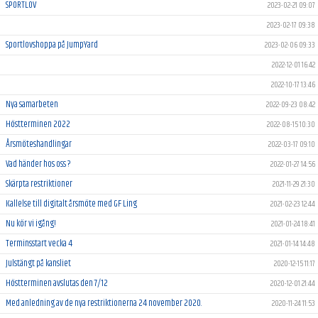
SPORTLOV
2023-02-21 09:07
2023-02-17 09:38
Sportlovshoppa på JumpYard
2023-02-06 09:33
2022-12-01 16:42
2022-10-17 13:46
Nya samarbeten
2022-09-23 08:42
Höstterminen 2022
2022-08-15 10:30
Årsmöteshandlingar
2022-03-17 09:10
Vad händer hos oss ?
2022-01-27 14:56
Skärpta restriktioner
2021-11-29 21:30
Kallelse till digitalt årsmöte med GF Ling
2021-02-23 12:44
Nu kör vi igång!
2021-01-24 18:41
Terminsstart vecka 4
2021-01-14 14:48
Julstängt på kansliet
2020-12-15 11:17
Höstterminen avslutas den 7/12
2020-12-01 21:44
Med anledning av de nya restriktionerna 24 november 2020.
2020-11-24 11:53