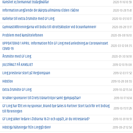
Kansliet ej bemannat tisdagkvällar
2020-11-16 10:59
Information angående de skärpta allmänna råden i Skåne
2020-10-28 11:41
Kallelse till extra årsmöte med GF Ling
2020-10-05 10:17
Gymnastikföreningarna vill bidra till idrottskluster vid Oceanhamnen!
2020-09-28 13:17
Problem med kanslitelefonen
2020-09-08 16:10
UPPDATERAD 1 APRIL: Information från GF Ling med anledning av Coronaviruset
2020-03-12 08:35
COVID-19
Årsmöte med GF Ling
2020-01-30 14:18
JULSTÄNGT PÅ KANSLIET
2019-12-10 19:08
Ling presterar stort på Regionsjuan
2019-12-03 17:52
Höstlov
2019-10-28 08:55
Extra årsmöte GF Ling
2019-10-22 15:34
Vi söker sponsorer till årets tränartröjor samt gympapåsar!
2019-10-17 16:14
GF Ling har fått en ny sponsor, Brand Eye Sales & Partner. Stort tack för ert bidrag
2019-10-15 17:29
till föreningen
GF Ling söker ledare i åldrarna 16 år och uppåt, är du intresserad?
2019-10-01 18:51
Höstiga hälsningar från Linggården!
2019-09-27 12:54