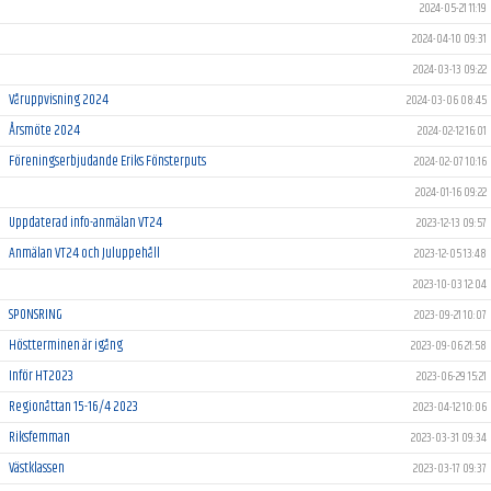
2024-05-21 11:19
2024-04-10 09:31
2024-03-13 09:22
Våruppvisning 2024
2024-03-06 08:45
Årsmöte 2024
2024-02-12 16:01
Föreningserbjudande Eriks Fönsterputs
2024-02-07 10:16
2024-01-16 09:22
Uppdaterad info-anmälan VT24
2023-12-13 09:57
Anmälan VT24 och Juluppehåll
2023-12-05 13:48
2023-10-03 12:04
SPONSRING
2023-09-21 10:07
Höstterminen är igång
2023-09-06 21:58
Inför HT2023
2023-06-29 15:21
Regionåttan 15-16/4 2023
2023-04-12 10:06
Riksfemman
2023-03-31 09:34
Västklassen
2023-03-17 09:37