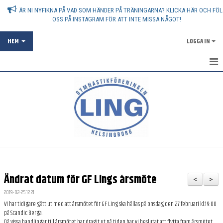
ÄR NI NYFIKNA PÅ VAD SOM HÄNDER PÅ TRÄNINGARNA? KLICKA HÄR OCH FÖL
OSS PÅ INSTAGRAM FÖR ATT INTE MISSA NÅGOT!
HEM
LOGGA IN
AKTUELLT
OM FÖRENINGEN
ATT VARA GYMNASTIKFÖRÄLDER
ANMÄLAN
FÖRENINGSKOLLEKTION
Ändrat datum för GF Lings årsmöte
<
>
SPONSRING
2019-02-25 12:21
Vi har tidigare gått ut med att årsmötet för GF Ling ska hållas på onsdag den 27 februari kl.19:00
VANLIGA FRÅGOR - FAQ
på Scandic Berga.
Då vissa handlingar till årsmötet har dragit ut på tiden har vi beslutat att flytta fram årsmötet