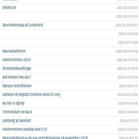
SPORTLOV
2023-02-21 09:07
2023-02-17 09:38
Sportlovshoppa på JumpYard
2023-02-06 09:33
2022-12-01 16:42
2022-10-17 13:46
Nya samarbeten
2022-09-23 08:42
Höstterminen 2022
2022-08-15 10:30
Årsmöteshandlingar
2022-03-17 09:10
Vad händer hos oss ?
2022-01-27 14:56
Skärpta restriktioner
2021-11-29 21:30
Kallelse till digitalt årsmöte med GF Ling
2021-02-23 12:44
Nu kör vi igång!
2021-01-24 18:41
Terminsstart vecka 4
2021-01-14 14:48
Julstängt på kansliet
2020-12-15 11:17
Höstterminen avslutas den 7/12
2020-12-01 21:44
Med anledning av de nya restriktionerna 24 november 2020.
2020-11-24 11:53