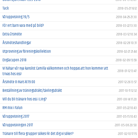
Tack
2018-05-21 16:12
Våruppvisning 19/5
2018-04-29 21:30
Får ert barn vara med på bild?
2018-03-22 13:30
Extra årsmöte
2018-03-12 10:34
Årsmöteshandlingar
2018-02-28 10:31
Utprovning av föreningskollektion
2018-02-27 21:44
Englacupen 2018
2018-02-09 15:59
Vi hälsar vår nya kanslist Camilla välkommen och hoppas att hon kommer att
2018-01-12 13:47
trivas hos oss!
Årsmöte 8 mars kl.19:00
2017-12-26 13:57
Beställning av träningsdräkt/tävlingsdräkt
2017-10-11 12:32
Vill du bli tränare hos oss i Ling?
2017-08-14 17:20
RM mix i Falun
2017-05-22 10:43
Våruppvisning 2017
2017-05-15 10:43
Våruppvisningen 2017
2017-05-08 20:50
Tränare till flera grupper sökes! Är det dig vi söker?
2017-02-10 17:15