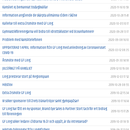
Kansliet ej bemannat tisdagkvällar
2020-11-16 10:59
Information angående de skärpta allmänna råden i Skåne
2020-10-28 11:41
Kallelse till extra årsmöte med GF Ling
2020-10-05 10:17
Gymnastikföreningarna vill bidra till idrottskluster vid Oceanhamnen!
2020-09-28 13:17
Problem med kanslitelefonen
2020-09-08 16:10
UPPDATERAD 1 APRIL: Information från GF Ling med anledning av Coronaviruset
2020-03-12 08:35
COVID-19
Årsmöte med GF Ling
2020-01-30 14:18
JULSTÄNGT PÅ KANSLIET
2019-12-10 19:08
Ling presterar stort på Regionsjuan
2019-12-03 17:52
Höstlov
2019-10-28 08:55
Extra årsmöte GF Ling
2019-10-22 15:34
Vi söker sponsorer till årets tränartröjor samt gympapåsar!
2019-10-17 16:14
GF Ling har fått en ny sponsor, Brand Eye Sales & Partner. Stort tack för ert bidrag
2019-10-15 17:29
till föreningen
GF Ling söker ledare i åldrarna 16 år och uppåt, är du intresserad?
2019-10-01 18:51
Höstiga hälsningar från Linggården!
2019-09-27 12:54