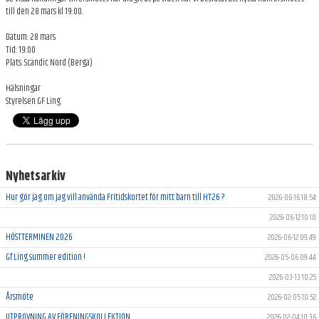
till den 28 mars kl 19:00.
ARKIV
Datum: 28 mars
Tid: 19:00
Plats: Scandic Nord (Berga)
Hälsningar
Styrelsen GF Ling
Nyhetsarkiv
Hur gör jag om jag vill använda Fritidskortet för mitt barn till HT26 ?
2026-06-16 18:54
2026-06-12 10:10
HÖSTTERMINEN 2026
2026-06-12 09:49
Gf Ling summer edition !
2026-05-06 09:44
2026-03-13 10:25
Årsmöte
2026-02-05 10:52
UTPROVNING AV FÖRENINGSKOLLEKTION
2026-02-04 10:36