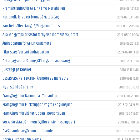
Premiärträning för GF Ling i nya Mariahallen
2019-09-12 13:21
Nationella knep ett brons på Natt & Dag
2019-09-03 17:48
Kansliet håller stängt 2/9 pga konferens
2019-09-02 09:06
Alla kan gympa prisas för förnyelse inom skånsk idrott
2019-05-10 09:24
Ändrat datum för GF Lings årsmöte
2019-02-25 12:21
Fikatisdag februari ändrat datum
2019-02-18 13:39
Det är jag som är Sabine, GF Lings tränaransvarig
2018-12-21 15:34
Julstängt på kansliet
2018-12-17 11:40
OBSERVERA NYTT DATUM: Årsmöte 28 mars 2019
2018-12-12 13:10
Ny anställd på GF Ling
2018-12-05 13:42
Framgångar för Nationella i TrananCup
2018-12-04 20:00
Framgångar för Flicktruppen Yngre i Regionsjuan
2018-12-04 19:59
Framgångar för Skånetruppen i Regionsjuan
2018-12-04 19:57
Vecka 50 sista träningen (gäller ej tävlingstrupper)
2018-11-23 08:56
Pia Sjölander avgår som ordförande
2018-08-30 09:06
Göran Bjurenvall 1935-2018
2018-08-13 09:27