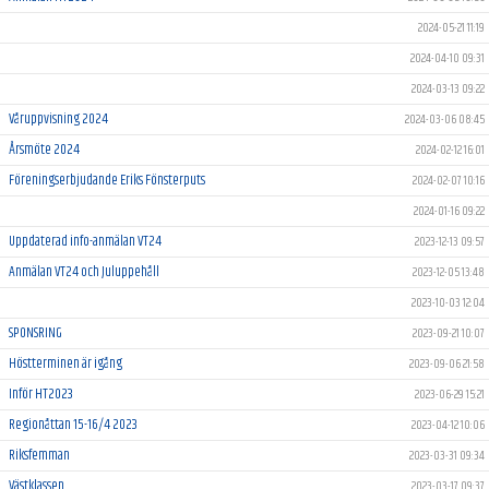
2024-05-21 11:19
2024-04-10 09:31
2024-03-13 09:22
Våruppvisning 2024
2024-03-06 08:45
Årsmöte 2024
2024-02-12 16:01
Föreningserbjudande Eriks Fönsterputs
2024-02-07 10:16
2024-01-16 09:22
Uppdaterad info-anmälan VT24
2023-12-13 09:57
Anmälan VT24 och Juluppehåll
2023-12-05 13:48
2023-10-03 12:04
SPONSRING
2023-09-21 10:07
Höstterminen är igång
2023-09-06 21:58
Inför HT2023
2023-06-29 15:21
Regionåttan 15-16/4 2023
2023-04-12 10:06
Riksfemman
2023-03-31 09:34
Västklassen
2023-03-17 09:37