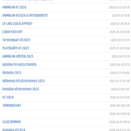
ANMÄLAN VT 2026
2026-01-05 09:38
ANMÄLAN VT2026 & FRITIDSKORTET
2025-11-27 18:19
GF LING:S JULKLAPPSKIT
2025-10-29 09:31
LEDAR KICK-OFF
2025-09-01 14:08
Terminsstart HT2025
2025-08-12 10:15
PLATSSLÄPP HT 2025
2025-07-28 07:44
ANMÄLAN HÖSTEN 2025
2025-06-11 12:16
Kallelse till extra årsmöte
2025-04-08 12:15
Årsmöte 2025
2025-03-18 16:40
Välkomna till vårterminen 2025
2025-01-07 07:50
Anmälan vårterminen 2025
2024-12-09 12:07
HT 2024
2024-10-07 10:06
TERMINSSTART
2024-08-26 13:59
2024-08-04 19:42
GLAD SOMMAR
2024-06-28 08:16
Anmälan HT2024
2024-06-05 10:56