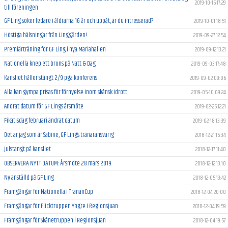
2019-10-15 17:29
till föreningen
GF Ling söker ledare i åldrarna 16 år och uppåt, är du intresserad?
2019-10-01 18:51
Höstiga hälsningar från Linggården!
2019-09-27 12:54
Premiärträning för GF Ling i nya Mariahallen
2019-09-12 13:21
Nationella knep ett brons på Natt & Dag
2019-09-03 17:48
Kansliet håller stängt 2/9 pga konferens
2019-09-02 09:06
Alla kan gympa prisas för förnyelse inom skånsk idrott
2019-05-10 09:24
Ändrat datum för GF Lings årsmöte
2019-02-25 12:21
Fikatisdag februari ändrat datum
2019-02-18 13:39
Det är jag som är Sabine, GF Lings tränaransvarig
2018-12-21 15:34
Julstängt på kansliet
2018-12-17 11:40
OBSERVERA NYTT DATUM: Årsmöte 28 mars 2019
2018-12-12 13:10
Ny anställd på GF Ling
2018-12-05 13:42
Framgångar för Nationella i TrananCup
2018-12-04 20:00
Framgångar för Flicktruppen Yngre i Regionsjuan
2018-12-04 19:59
Framgångar för Skånetruppen i Regionsjuan
2018-12-04 19:57