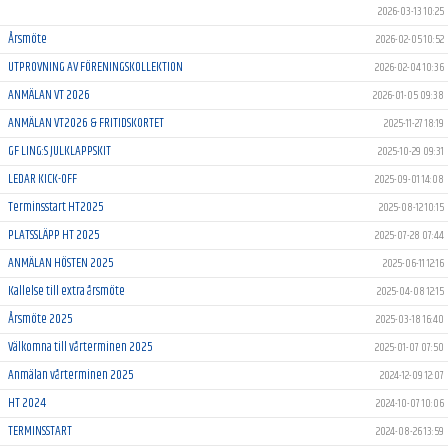
2026-03-13 10:25
Årsmöte
2026-02-05 10:52
UTPROVNING AV FÖRENINGSKOLLEKTION
2026-02-04 10:36
ANMÄLAN VT 2026
2026-01-05 09:38
ANMÄLAN VT2026 & FRITIDSKORTET
2025-11-27 18:19
GF LING:S JULKLAPPSKIT
2025-10-29 09:31
LEDAR KICK-OFF
2025-09-01 14:08
Terminsstart HT2025
2025-08-12 10:15
PLATSSLÄPP HT 2025
2025-07-28 07:44
ANMÄLAN HÖSTEN 2025
2025-06-11 12:16
Kallelse till extra årsmöte
2025-04-08 12:15
Årsmöte 2025
2025-03-18 16:40
Välkomna till vårterminen 2025
2025-01-07 07:50
Anmälan vårterminen 2025
2024-12-09 12:07
HT 2024
2024-10-07 10:06
TERMINSSTART
2024-08-26 13:59