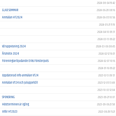
2024-08-04 19:42
GLAD SOMMAR
2024-06-28 08:16
Anmälan HT2024
2024-06-05 10:56
2024-05-21 11:19
2024-04-10 09:31
2024-03-13 09:22
Våruppvisning 2024
2024-03-06 08:45
Årsmöte 2024
2024-02-12 16:01
Föreningserbjudande Eriks Fönsterputs
2024-02-07 10:16
2024-01-16 09:22
Uppdaterad info-anmälan VT24
2023-12-13 09:57
Anmälan VT24 och Juluppehåll
2023-12-05 13:48
2023-10-03 12:04
SPONSRING
2023-09-21 10:07
Höstterminen är igång
2023-09-06 21:58
Inför HT2023
2023-06-29 15:21