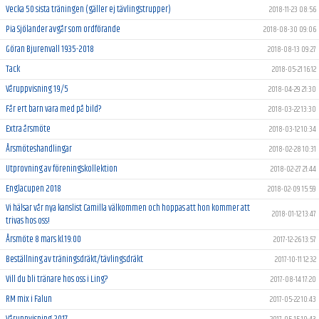
Vecka 50 sista träningen (gäller ej tävlingstrupper)
2018-11-23 08:56
Pia Sjölander avgår som ordförande
2018-08-30 09:06
Göran Bjurenvall 1935-2018
2018-08-13 09:27
Tack
2018-05-21 16:12
Våruppvisning 19/5
2018-04-29 21:30
Får ert barn vara med på bild?
2018-03-22 13:30
Extra årsmöte
2018-03-12 10:34
Årsmöteshandlingar
2018-02-28 10:31
Utprovning av föreningskollektion
2018-02-27 21:44
Englacupen 2018
2018-02-09 15:59
Vi hälsar vår nya kanslist Camilla välkommen och hoppas att hon kommer att
2018-01-12 13:47
trivas hos oss!
Årsmöte 8 mars kl.19:00
2017-12-26 13:57
Beställning av träningsdräkt/tävlingsdräkt
2017-10-11 12:32
Vill du bli tränare hos oss i Ling?
2017-08-14 17:20
RM mix i Falun
2017-05-22 10:43
Våruppvisning 2017