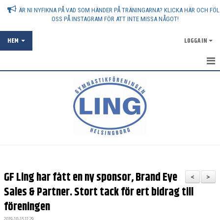
ÄR NI NYFIKNA PÅ VAD SOM HÄNDER PÅ TRÄNINGARNA? KLICKA HÄR OCH FÖL
OSS PÅ INSTAGRAM FÖR ATT INTE MISSA NÅGOT!
HEM
LOGGA IN
AKTUELLT
OM FÖRENINGEN
ATT VARA GYMNASTIKFÖRÄLDER
ANMÄLAN
FÖRENINGSKOLLEKTION
GF Ling har fått en ny sponsor, Brand Eye
<
>
SPONSRING
Sales & Partner. Stort tack för ert bidrag till
föreningen
VANLIGA FRÅGOR - FAQ
2019-10-15 17:29