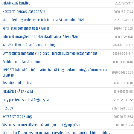
Julstängt på kansliet
2020-12-15 11:17
Höstterminen avslutas den 7/12
2020-12-01 21:44
Med anledning av de nya restriktionerna 24 november 2020.
2020-11-24 11:53
Kansliet ej bemannat tisdagkvällar
2020-11-16 10:59
Information angående de skärpta allmänna råden i Skåne
2020-10-28 11:41
Kallelse till extra årsmöte med GF Ling
2020-10-05 10:17
Gymnastikföreningarna vill bidra till idrottskluster vid Oceanhamnen!
2020-09-28 13:17
Problem med kanslitelefonen
2020-09-08 16:10
UPPDATERAD 1 APRIL: Information från GF Ling med anledning av Coronaviruset
2020-03-12 08:35
COVID-19
Årsmöte med GF Ling
2020-01-30 14:18
JULSTÄNGT PÅ KANSLIET
2019-12-10 19:08
Ling presterar stort på Regionsjuan
2019-12-03 17:52
Höstlov
2019-10-28 08:55
Extra årsmöte GF Ling
2019-10-22 15:34
Vi söker sponsorer till årets tränartröjor samt gympapåsar!
2019-10-17 16:14
GF Ling har fått en ny sponsor, Brand Eye Sales & Partner. Stort tack för ert bidrag