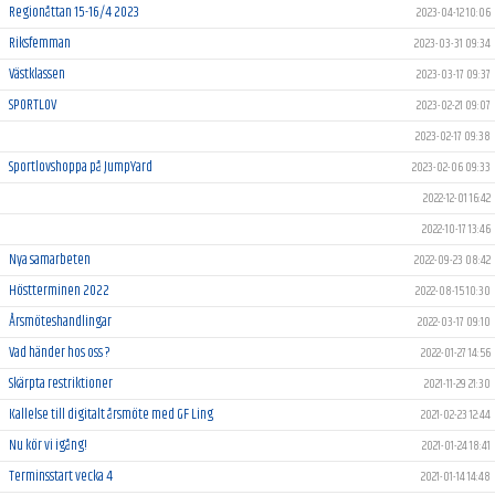
Regionåttan 15-16/4 2023
2023-04-12 10:06
Riksfemman
2023-03-31 09:34
Västklassen
2023-03-17 09:37
SPORTLOV
2023-02-21 09:07
2023-02-17 09:38
Sportlovshoppa på JumpYard
2023-02-06 09:33
2022-12-01 16:42
2022-10-17 13:46
Nya samarbeten
2022-09-23 08:42
Höstterminen 2022
2022-08-15 10:30
Årsmöteshandlingar
2022-03-17 09:10
Vad händer hos oss ?
2022-01-27 14:56
Skärpta restriktioner
2021-11-29 21:30
Kallelse till digitalt årsmöte med GF Ling
2021-02-23 12:44
Nu kör vi igång!
2021-01-24 18:41
Terminsstart vecka 4
2021-01-14 14:48