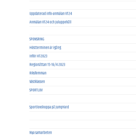
Uppdaterad info-anmälan VT24
Anmälan VT24 och Juluppehåll
SPONSRING
Höstterminen är igång
Inför HT2023
Regionåttan 15-16/4 2023
Riksfemman
Västklassen
SPORTLOV
Sportlovshoppa på JumpYard
Nya samarbeten