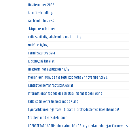
Höstterminen 2022
Årsmöteshandlingar
Vad händer hos oss ?
Skärpta restriktioner
Kallelse till digitalt årsmöte med GF Ling
Nu kör vi igång!
Terminsstart vecka 4
Julstängt på kansliet
Höstterminen avslutas den 7/12
Med anledning av de nya restriktionerna 24 november 2020.
Kansliet ej bemannat tisdagkvällar
Information angående de skärpta allmänna råden i Skåne
Kallelse till extra årsmöte med GF Ling
Gymnastikföreningarna vill bidra till idrottskluster vid Oceanhamnen!
Problem med kanslitelefonen
UPPDATERAD 1 APRIL: Information från GF Ling med anledning av Coronaviruse