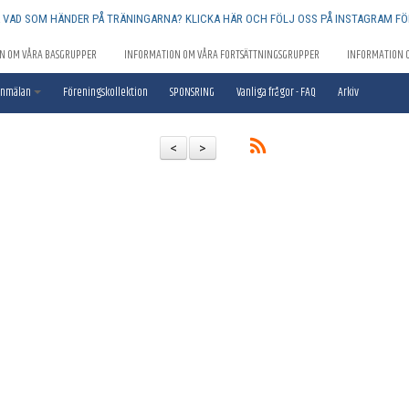
Å VAD SOM HÄNDER PÅ TRÄNINGARNA? KLICKA HÄR OCH FÖLJ OSS PÅ INSTAGRAM FÖ
N OM VÅRA BASGRUPPER
INFORMATION OM VÅRA FORTSÄTTNINGSGRUPPER
INFORMATION 
nmälan
Föreningskollektion
SPONSRING
Vanliga frågor - FAQ
Arkiv
<
>