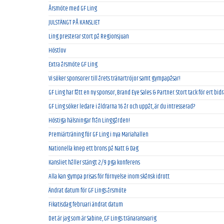
Årsmöte med GF Ling
JULSTÄNGT PÅ KANSLIET
Ling presterar stort på Regionsjuan
Höstlov
Extra årsmöte GF Ling
Vi söker sponsorer till årets tränartröjor samt gympapåsar!
GF Ling har fått en ny sponsor, Brand Eye Sales & Partner. Stort tack för ert bid
GF Ling söker ledare i åldrarna 16 år och uppåt, är du intresserad?
Höstiga hälsningar från Linggården!
Premiärträning för GF Ling i nya Mariahallen
Nationella knep ett brons på Natt & Dag
Kansliet håller stängt 2/9 pga konferens
Alla kan gympa prisas för förnyelse inom skånsk idrott
Ändrat datum för GF Lings årsmöte
Fikatisdag februari ändrat datum
Det är jag som är Sabine, GF Lings tränaransvarig