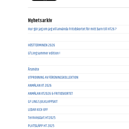
Nyhetsarkiv
Hur gör jag om jag vill använda Fritidskortet för mitt barn till HT26 ?
HÖSTTERMINEN 2026
Gf Ling summer edition !
Årsmöte
UTPROVNING AV FÖRENINGSKOLLEKTION
ANMÄLAN VT 2026
ANMÄLAN VT2026 & FRITIDSKORTET
GF LING:S JULKLAPPSKIT
LEDAR KICK-OFF
Terminsstart HT2025
PLATSSLÄPP HT 2025