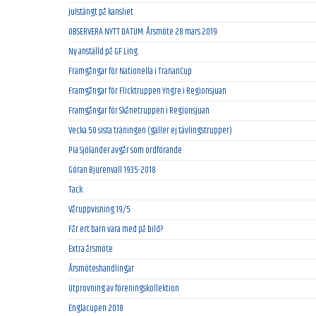
Julstängt på kansliet
OBSERVERA NYTT DATUM: Årsmöte 28 mars 2019
Ny anställd på GF Ling
Framgångar för Nationella i TrananCup
Framgångar för Flicktruppen Yngre i Regionsjuan
Framgångar för Skånetruppen i Regionsjuan
Vecka 50 sista träningen (gäller ej tävlingstrupper)
Pia Sjölander avgår som ordförande
Göran Bjurenvall 1935-2018
Tack
Våruppvisning 19/5
Får ert barn vara med på bild?
Extra årsmöte
Årsmöteshandlingar
Utprovning av föreningskollektion
Englacupen 2018